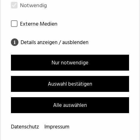
untergebracht.
Notwendig
Externe Medien
Details anzeigen / ausblenden
Nur notwendige
Auswahl bestätigen
Impressum
Datenschutz
Alle auswählen
© Bär Stadelmann Stöcker Architekten und
Stadtplaner PartGmbB Nürnberg, München, 2026
Datenschutz
Impressum