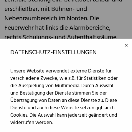
erschließbar, mit Bühnen- und
Nebenraumbereich im Norden. Die
Feuerwehr hat links die Alarmbereiche,
rechts Schulungs- und Aufenthaltsräume.
×
Die Erschließungsachse vom Foyer führt über
DATENSCHUTZ-EINSTELLUNGEN
die Feuerwehr zum Betriebshof.
Alle Schulungsräume und Umkleiden sind
Unsere Website verwendet externe Dienste für
verschiedene Zwecke, wie z.B. für Statistiken oder
ebenerdig angeordnet, um aufwändige
die Ausspielung von Multimedia. Durch Auswahl
Vertikalerschließungen zu vermeiden und die
und Bestätigung der Dienste stimmen Sie der
Freiflächen aktiv zu nutzen. Technikräume
Übertragung von Daten an diese Dienste zu. Diese
befinden sich im Obergeschoss, was kurze
Dienste und auch diese Website setzen ggf. auch
Cookies. Die Auswahl kann jederzeit geändert und
Leitungswege ermöglicht. Hausanschluss-
widerrufen werden.
und Verteilerräume sind im Erdgeschoss