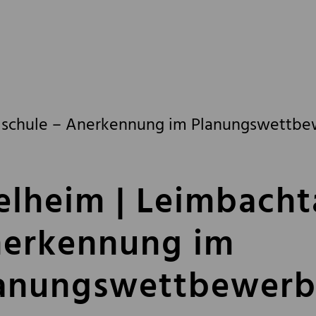
alschule – Anerkennung im Planungswettb
elheim | Leimbacht
erkennung im
anungswettbewer