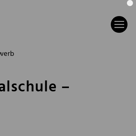
ewerb
alschule –
b