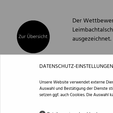
Der Wettbewerb
Leimbachtalsch
Zur Übersicht
Zur Übersicht
ausgezeichnet.
DATENSCHUTZ-EINSTELLUNGE
Unsere Website verwendet externe Diens
Auswahl und Bestätigung der Dienste st
setzen ggf. auch Cookies. Die Auswahl 